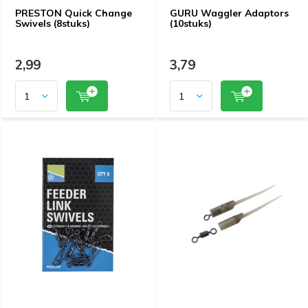
PRESTON Quick Change
GURU Waggler Adaptors
Swivels (8stuks)
(10stuks)
2,99
3,79