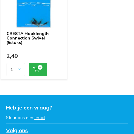
CRESTA Hooklength
Connection Swivel
(5stuks)
2,49
Heb je een vraag?
Stuur ons een
email
Volg ons