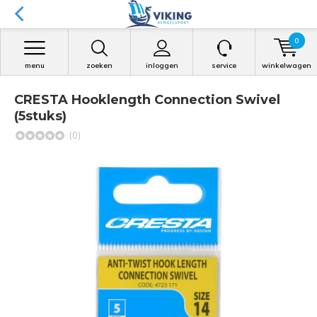
0
menu
zoeken
inloggen
service
winkelwagen
CRESTA Hooklength Connection Swivel
(5stuks)
(0)