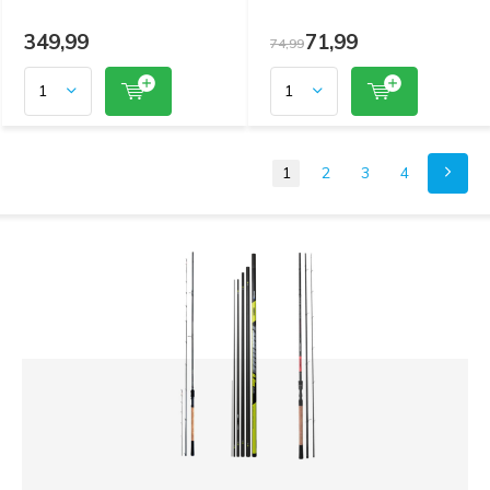
349,99
71,99
74,99
1
2
3
4