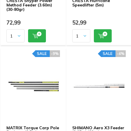
CRESTA Snyper Power
CRESTA Hurricane
Method Feeder (3.60m)
Speedlifter (5m)
(30-80gr)
72,99
52,99
SALE
-9%
SALE
-4%
MATRIX Torque Carp Pole
SHIMANO Aero X3 Feeder