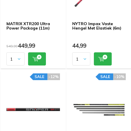
MATRIX XTR200 Ultra
NYTRO Impax Vaste
Power Package (11m)
Hengel Met Elastiek (6m)
449,99
44,99
549,99
SALE
-12%
SALE
-10%