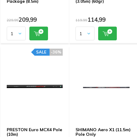
Package (8.5m)
(3.05m) (60gr)
209,99
114,99
229,99
119,99
SALE
-36%
PRESTON Euro MCX4 Pole
SHIMANO Aero X1 (11.5m)
(10m)
Pole Only