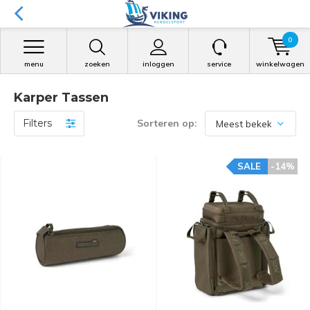
0
menu
zoeken
inloggen
service
winkelwagen
Karper Tassen
Filters
Sorteren op:
SALE
-14%