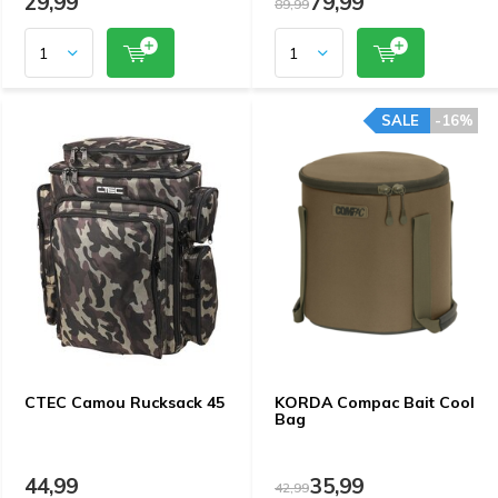
29,99
79,99
89,99
SALE
-16%
CTEC Camou Rucksack 45
KORDA Compac Bait Cool
Bag
44,99
35,99
42,99