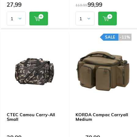
27,99
99,99
119,99
SALE
-11%
CTEC Camou Carry-All
KORDA Compac Carryall
Small
Medium