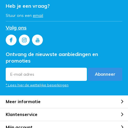
Heb je een vraag?
Stuur ons een
email
Volg ons
Ontvang de nieuwste aanbiedingen en
promoties
Abonneer
* Lees hier de wettelijke beperkingen
Meer informatie
Klantenservice
Mijn account