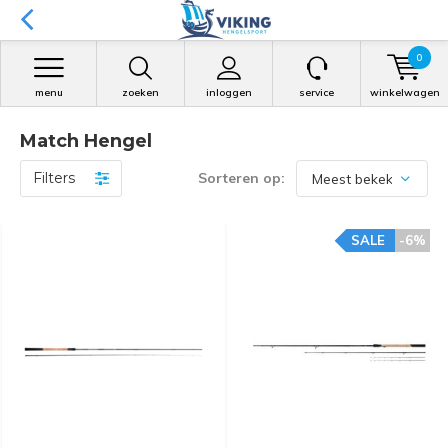
0
menu
zoeken
inloggen
service
winkelwagen
Match Hengel
Filters
Sorteren op:
SALE
-6%