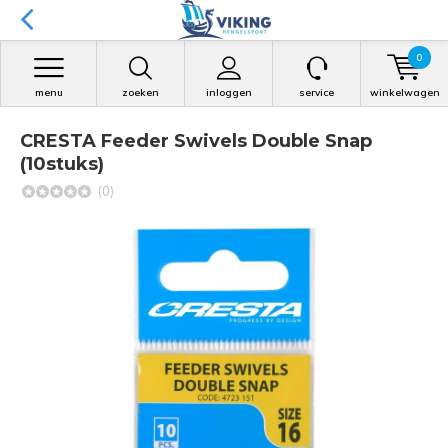
0
menu
zoeken
inloggen
service
winkelwagen
CRESTA Feeder Swivels Double Snap
(10stuks)
(0)