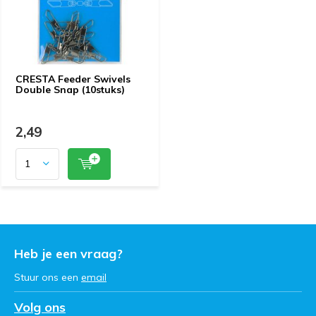
CRESTA Feeder Swivels
Double Snap (10stuks)
2,49
Heb je een vraag?
Stuur ons een
email
Volg ons