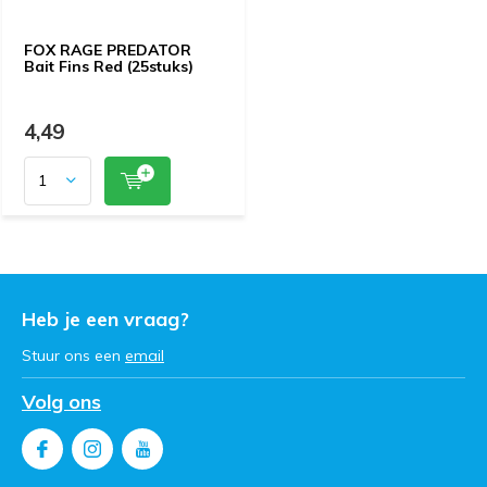
FOX RAGE PREDATOR
Bait Fins Red (25stuks)
4,49
Heb je een vraag?
Stuur ons een
email
Volg ons