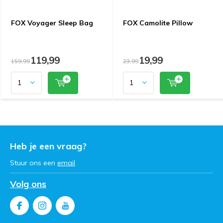
FOX Voyager Sleep Bag
FOX Camolite Pillow
119,99
19,99
159,99
23,99
Heb je een vraag?
Stuur ons een
email
Volg ons