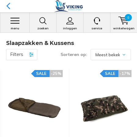
0
menu
zoeken
inloggen
service
winkelwagen
Slaapzakken & Kussens
Filters
Sorteren op:
SALE
-25%
SALE
-17%