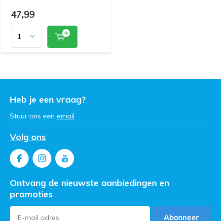
47,99
Heb je een vraag?
Stuur ons een
email
Volg ons
Ontvang de nieuwste aanbiedingen en
promoties
Abonneer