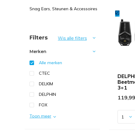
Snag Ears, Steunen & Accessoires
Sorteren op:
Filters
Wis alle filters
Merken
Alle merken
CTEC
DELPHI
Beetme
DELKIM
3+1
DELPHIN
119,9
FOX
Toon meer