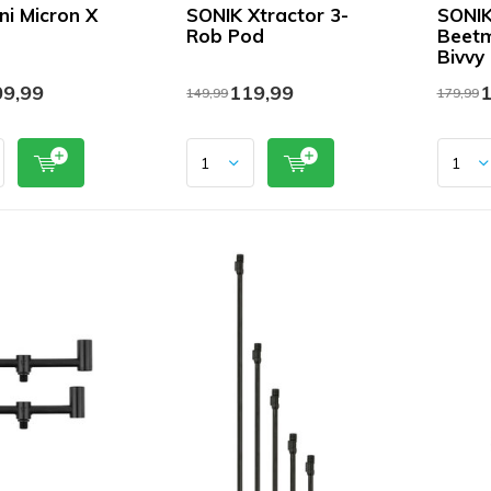
ni Micron X
SONIK Xtractor 3-
SONIK
Rob Pod
Beetm
Bivvy
9,99
119,99
1
149,99
179,99