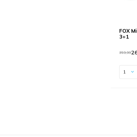
FOX Mi
3+1
26
359,99