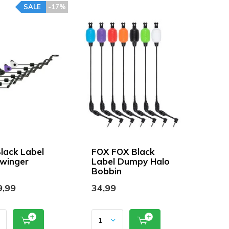
SALE
-17%
lack Label
FOX FOX Black
Swinger
Label Dumpy Halo
Bobbin
,99
34,99