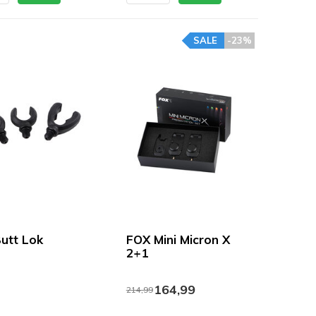
SALE
-23%
utt Lok
FOX Mini Micron X
2+1
164,99
214,99