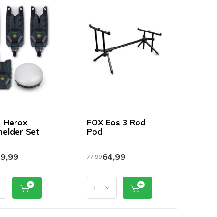
 Herox
FOX Eos 3 Rod
elder Set
Pod
9,99
64,99
77,99