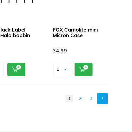
lack Label
FOX Camolite mini
 Halo bobbin
Micron Case
34,99
1
2
3