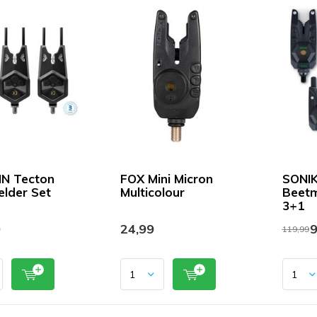
N Tecton
FOX Mini Micron
SONIK
lder Set
Multicolour
Beetm
3+1
9
24,99
9
119,99