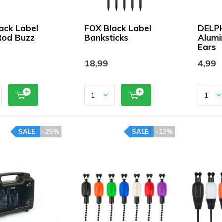
ack Label
FOX Black Label
DELP
Rod Buzz
Banksticks
Alumi
Ears
18,99
4,99
SALE
-25%
SALE
-13%