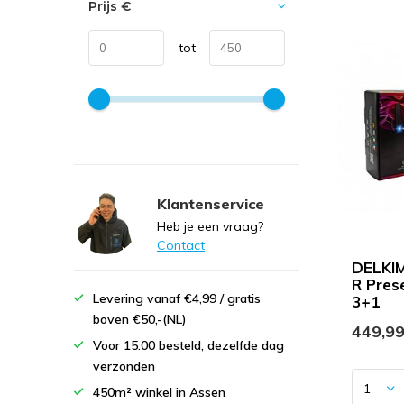
Prijs
€
tot
Klantenservice
Heb je een vraag?
Contact
DELKIM
R Pres
Levering vanaf €4,99 / gratis
3+1
boven €50,-(NL)
449,9
Voor 15:00 besteld, dezelfde dag
verzonden
450m² winkel in Assen