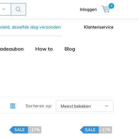
0
Inloggen
steld, dezelfde dag verzonden
Klantenservice
adeaubon
How to
Blog
Sorteren op:
SALE
-17%
SALE
-17%