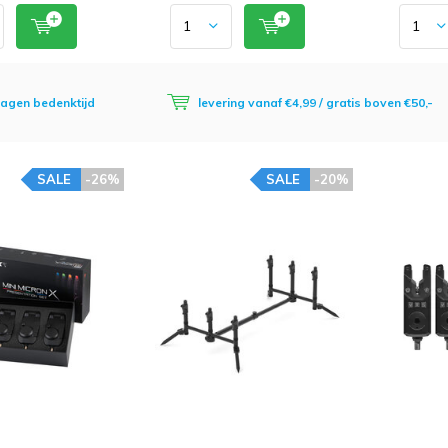
dagen bedenktijd
levering vanaf €4,99 / gratis boven €50,-
SALE
-26%
SALE
-20%