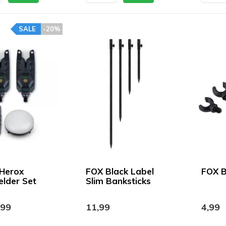
SALE
-20%
Herox
FOX Black Label
FOX B
lder Set
Slim Banksticks
,99
11,99
4,99