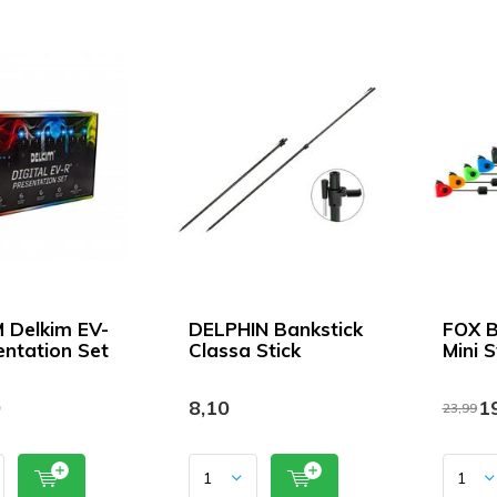
 Delkim EV-
DELPHIN Bankstick
FOX B
entation Set
Classa Stick
Mini 
9
8,10
19
23,99