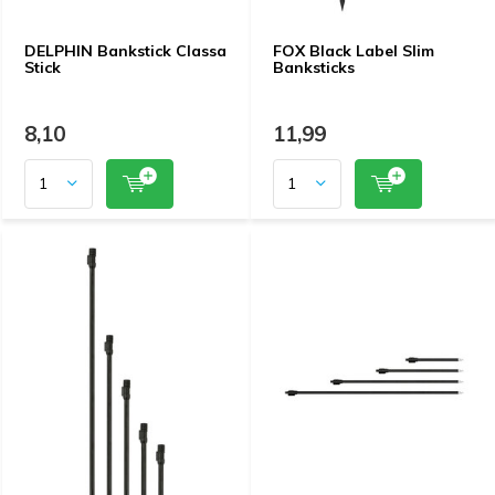
DELPHIN Bankstick Classa
FOX Black Label Slim
Stick
Banksticks
8,10
11,99