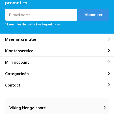
promoties
Abonneer
* Lees hier de wettelijke beperkingen
Meer informatie
Klantenservice
Mijn account
Categorieën
Contact
Viking Hengelsport