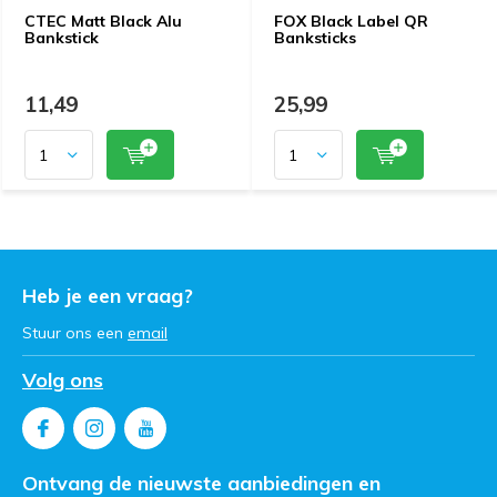
CTEC Matt Black Alu
FOX Black Label QR
Bankstick
Banksticks
11,49
25,99
Heb je een vraag?
Stuur ons een
email
Volg ons
Ontvang de nieuwste aanbiedingen en