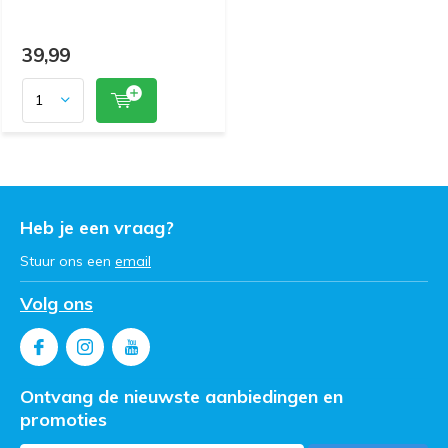
39,99
Heb je een vraag?
Stuur ons een
email
Volg ons
Ontvang de nieuwste aanbiedingen en
promoties