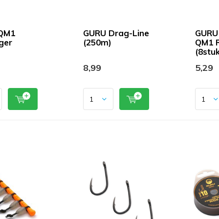
QM1
GURU Drag-Line
GURU
ger
(250m)
QM1 R
(8stuk
8,99
5,29