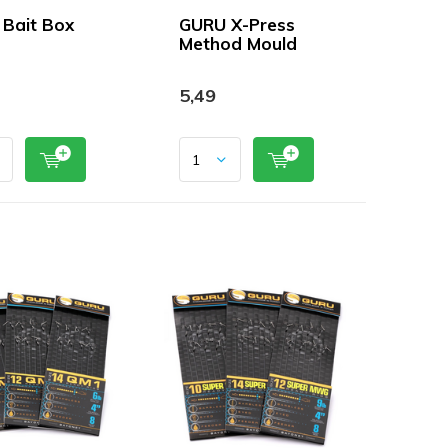
Bait Box
GURU X-Press
Method Mould
5,49