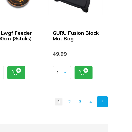
Lwgf Feeder
GURU Fusion Black
00cm (8stuks)
Mat Bag
49,99
1
2
3
4