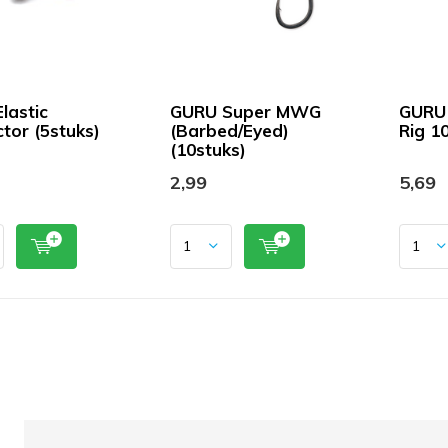
lastic
GURU Super MWG
GURU 
tor (5stuks)
(Barbed/Eyed)
Rig 1
(10stuks)
2,99
5,69