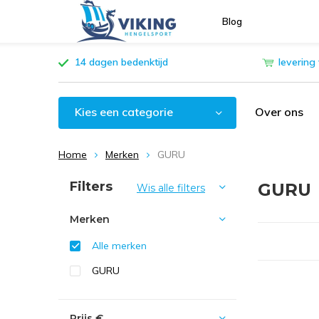
Blog
14 dagen bedenktijd
levering
Kies een categorie
Over ons
Home
Merken
GURU
Sorteren op:
Filters
GURU
Wis alle filters
Merken
Alle merken
GURU
Prijs
€