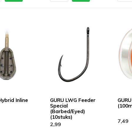
ybrid Inline
GURU LWG Feeder
GURU
Special
(100m
(Barbed/Eyed)
(10stuks)
7,49
2,99