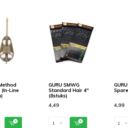
Method
GURU SMWG
GURU
(In-Line
Standard Hair 4"
Spare
m)
(8stuks)
4,49
4,99