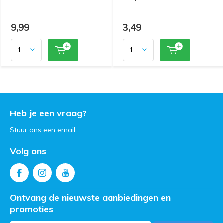
9,99
3,49
Heb je een vraag?
Stuur ons een
email
Volg ons
Ontvang de nieuwste aanbiedingen en
promoties