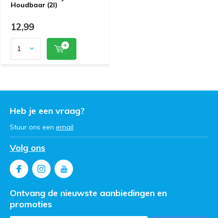
Houdbaar (2l)
12,99
Heb je een vraag?
Stuur ons een
email
Volg ons
Ontvang de nieuwste aanbiedingen en
promoties