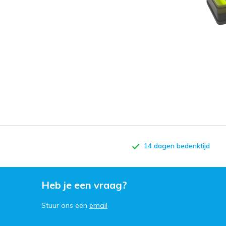
14 dagen bedenktijd
Heb je een vraag?
Stuur ons een
email