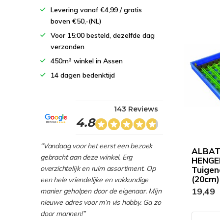
Levering vanaf €4,99 / gratis
boven €50,-(NL)
Voor 15:00 besteld, dezelfde dag
verzonden
450m² winkel in Assen
14 dagen bedenktijd
143 Reviews
4.8
“Vandaag voor het eerst een bezoek
ALBA
gebracht aan deze winkel. Erg
HENGE
overzichtelijk en ruim assortiment. Op
Tuige
(20cm)
een hele vriendelijke en vakkundige
19,49
manier geholpen door de eigenaar. Mijn
nieuwe adres voor m’n vis hobby. Ga zo
door mannen!”