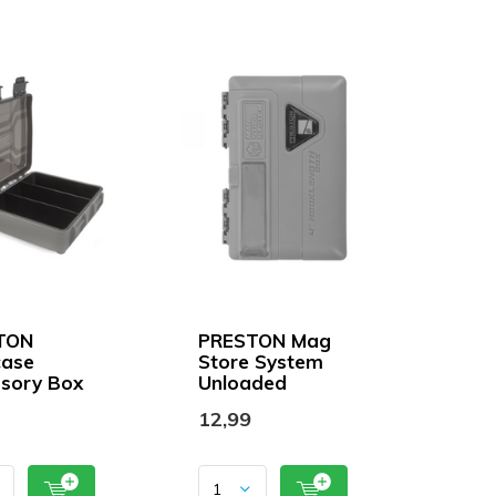
TON
PRESTON Mag
case
Store System
sory Box
Unloaded
12,99