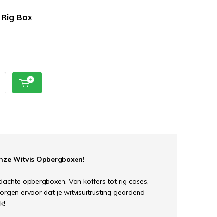
Rig Box
Onze Witvis Opbergboxen!
dachte opbergboxen. Van koffers tot rig cases,
gen ervoor dat je witvisuitrusting geordend
k!