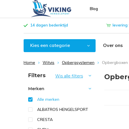
Blog
14 dagen bedenktijd
levering
Kies een categorie
Over ons
Home
Witvis
Opbergsystemen
Opbergboxen
Sorteren op:
Filters
Opber
Wis alle filters
Merken
Alle merken
ALBATROS HENGELSPORT
CRESTA