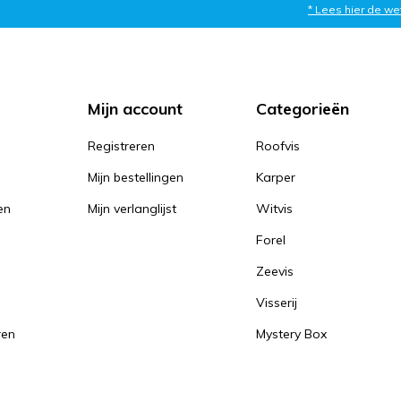
* Lees hier de we
Mijn account
Categorieën
Registreren
Roofvis
Mijn bestellingen
Karper
en
Mijn verlanglijst
Witvis
Forel
Zeevis
Visserij
ren
Mystery Box