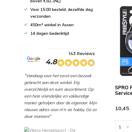
boven €50,-(NL)
Voor 15:00 besteld, dezelfde dag
verzonden
450m² winkel in Assen
14 dagen bedenktijd
143 Reviews
4.8
“Vandaag voor het eerst een bezoek
gebracht aan deze winkel. Erg
SPRO 
overzichtelijk en ruim assortiment. Op
Servic
een hele vriendelijke en vakkundige
manier geholpen door de eigenaar. Mijn
10,45
nieuwe adres voor m’n vis hobby. Ga zo
door mannen!”