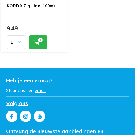
KORDA Zig Line (100m)
9,49
Heb je een vraag?
Stuur ons een
email
Volg ons
Ontvang de nieuwste aanbiedingen en