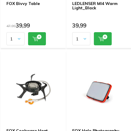
FOX Bivvy Table
LEDLENSER Ml4 Warm
Light_Black
39,99
39,99
47,99
FOX Cookware Heat
FOX Halo Photography