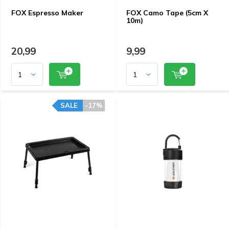
FOX Espresso Maker
FOX Camo Tape (5cm X
10m)
20,99
9,99
SALE
-17%