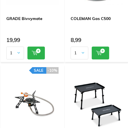
GRADE Bivvymate
COLEMAN Gas C500
19,99
8,99
SALE
-10%