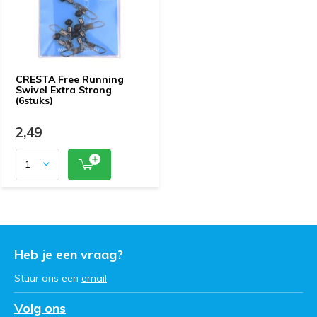
CRESTA Free Running
Swivel Extra Strong
(6stuks)
2,49
Heb je een vraag?
Stuur ons een
email
Volg ons