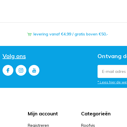
levering vanaf €4,99 / gratis boven €50,-
Volg ons
Ontvang d
* Lees hier de we
Mijn account
Categorieën
Registreren
Roofvis