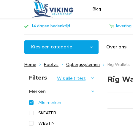
Blog
14 dagen bedenktijd
levering
Kies een categorie
Over ons
Home
Roofvis
Opbergsystemen
Rig Wallets
Sorteren op:
Filters
Rig Wa
Wis alle filters
Merken
Alle merken
SKEATER
WESTIN