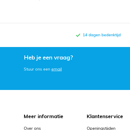
14 dagen bedenktijd
Heb je een vraag?
Stuur ons een
email
Meer informatie
Klantenservice
Over ons
Openingstijden