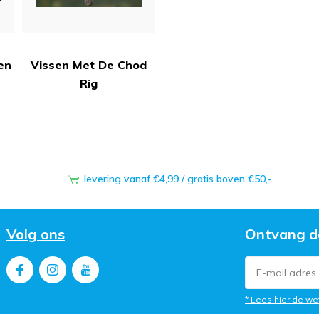
en
Vissen Met De Chod
Rig
levering vanaf €4,99 / gratis boven €50,-
Volg ons
Ontvang d
* Lees hier de we