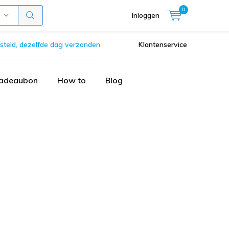
0
Inloggen
steld, dezelfde dag verzonden
Klantenservice
adeaubon
How to
Blog