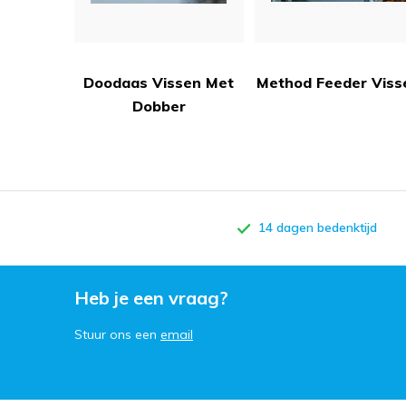
Doodaas Vissen Met
Method Feeder Viss
Dobber
14 dagen bedenktijd
Heb je een vraag?
Stuur ons een
email