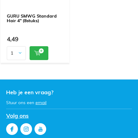
GURU SMWG Standard
Hair 4" (8stuks)
4,49
Heb je een vraag?
Stuur ons een
email
Volg ons