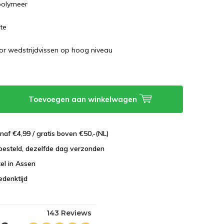
opolymeer
r
te
r wedstrijdvissen op hoog niveau
Toevoegen aan winkelwagen
naf €4,99 / gratis boven €50,-(NL)
besteld, dezelfde dag verzonden
el in Assen
edenktijd
143 Reviews