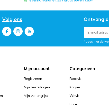
levering vanaf €4,99 / gratis boven €50,-
Volg ons
Ontvang d
* Lees hier de we
Mijn account
Categorieën
Registreren
Roofvis
Mijn bestellingen
Karper
en
Mijn verlanglijst
Witvis
Forel