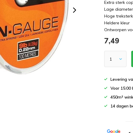
Extra sterk c
Lage diamete
Hoge treksterk
Heldere kleur
Ontworpen voo
7,49
Levering va
Voor 15:00 
450m² wink
14 dagen b