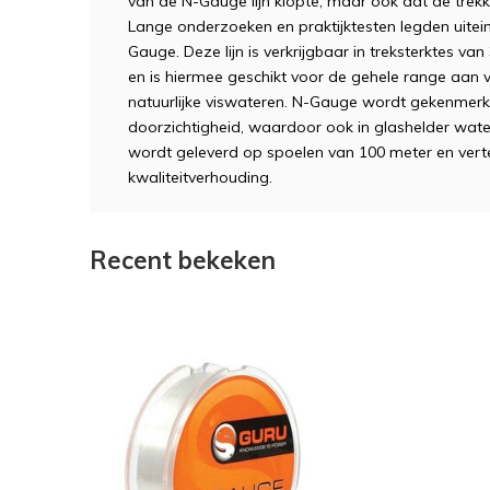
van de N-Gauge lijn klopte, maar ook dat de trek
Lange onderzoeken en praktijktesten legden uiteind
Gauge. Deze lijn is verkrijgbaar in treksterktes van 3 l
en is hiermee geschikt voor de gehele range aan 
natuurlijke viswateren. N-Gauge wordt gekenmer
doorzichtigheid, waardoor ook in glashelder wate
wordt geleverd op spoelen van 100 meter en vert
kwaliteitverhouding.
Recent bekeken