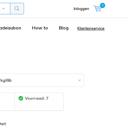
0
Inloggen
adeaubon
How to
Blog
Klantenservice
:
Voorraad: 7
teit