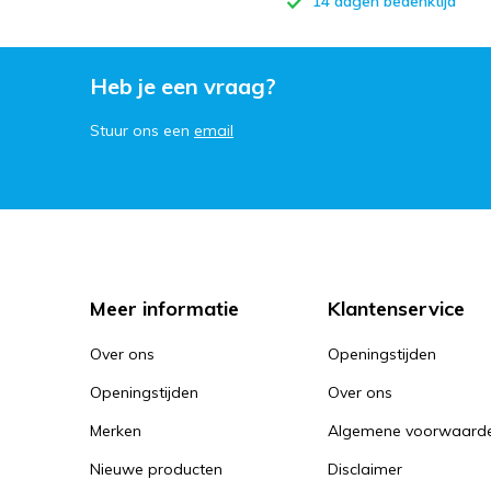
14 dagen bedenktijd
Heb je een vraag?
Stuur ons een
email
Meer informatie
Klantenservice
Over ons
Openingstijden
Openingstijden
Over ons
Merken
Algemene voorwaard
Nieuwe producten
Disclaimer