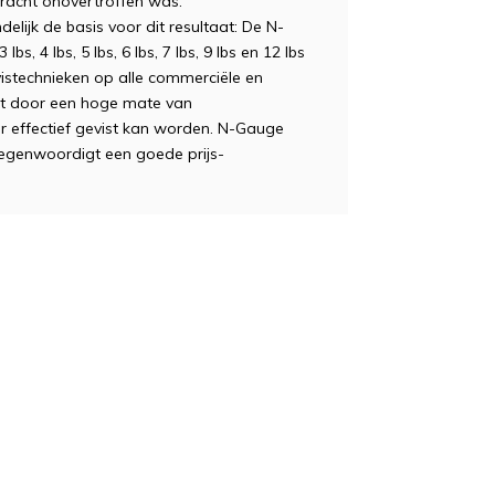
kracht onovertroffen was.
elijk de basis voor dit resultaat: De N-
bs, 4 lbs, 5 lbs, 6 lbs, 7 lbs, 9 lbs en 12 lbs
vistechnieken op alle commerciële en
kt door een hoge mate van
r effectief gevist kan worden. N-Gauge
egenwoordigt een goede prijs-