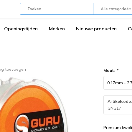
Alle categorieën
Openingstijden
Merken
Nieuwe producten
C
ing toevoegen
Maat:
*
Artikelcode
GNG17
Premium kwali