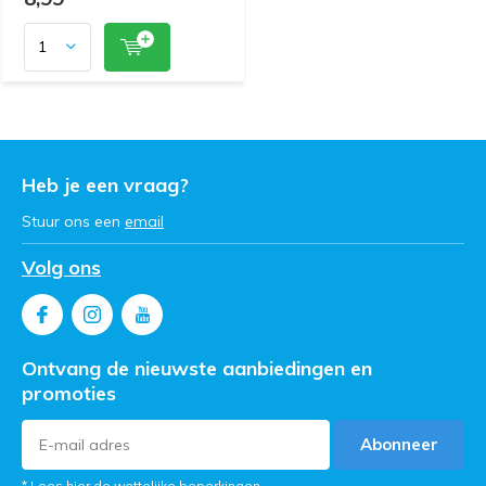
Heb je een vraag?
Stuur ons een
email
Volg ons
Ontvang de nieuwste aanbiedingen en
promoties
Abonneer
* Lees hier de wettelijke beperkingen