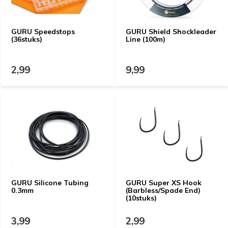
GURU Speedstops
GURU Shield Shockleader
(36stuks)
Line (100m)
2,99
9,99
GURU Silicone Tubing
GURU Super XS Hook
0.3mm
(Barbless/Spade End)
(10stuks)
3,99
2,99