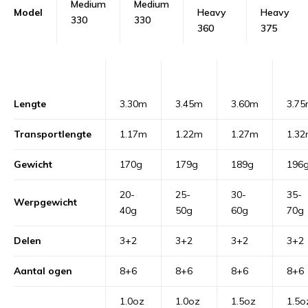
Medium
Medium
Model
Heavy
Heavy
330
330
360
375
Lengte
3.30m
3.45m
3.60m
3.7
Transportlengte
1.17m
1.22m
1.27m
1.3
Gewicht
170g
179g
189g
196
20-
25-
30-
35-
Werpgewicht
40g
50g
60g
70g
Delen
3+2
3+2
3+2
3+2
Aantal ogen
8+6
8+6
8+6
8+6
1.0oz
1.0oz
1.5oz
1.5o