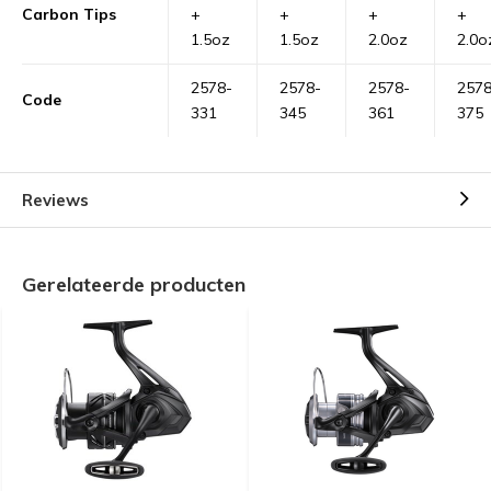
Carbon Tips
+
+
+
+
1.5oz
1.5oz
2.0oz
2.0o
2578-
2578-
2578-
2578
Code
331
345
361
375
Reviews
Gerelateerde producten