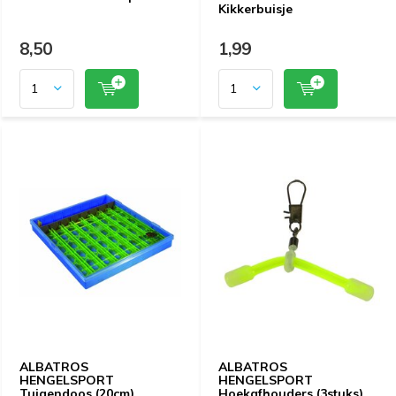
Kikkerbuisje
8,50
1,99
ALBATROS
ALBATROS
HENGELSPORT
HENGELSPORT
Tuigendoos (20cm)
Hoekafhouders (3stuks)