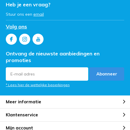
Heb je een vraag?
Stuur ons een
email
Volg ons
Ontvang de nieuwste aanbiedingen en
promoties
Abonneer
* Lees hier de wettelijke beperkingen
Meer informatie
Klantenservice
Mijn account