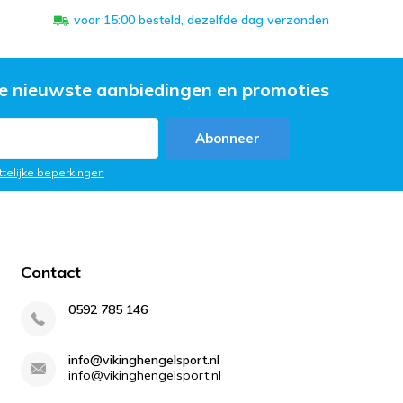
voor 15:00 besteld, dezelfde dag verzonden
e nieuwste aanbiedingen en promoties
Abonneer
ttelijke beperkingen
Contact
0592 785 146
info@vikinghengelsport.nl
info@vikinghengelsport.nl