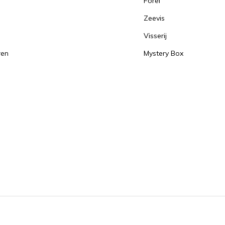
Forel
Zeevis
Visserij
ren
Mystery Box