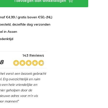
Toevoegen aan winkelwagen
naf €4,99 / gratis boven €50,-(NL)
besteld, dezelfde dag verzonden
el in Assen
edenktijd
143 Reviews
.8
het eerst een bezoek gebracht
. Erg overzichtelijk en ruim
 een hele vriendelijke en
ier geholpen door de
nieuwe adres voor m’n vis
oor mannen!”