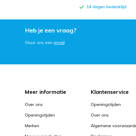
14 dagen bedenktijd
Heb je een vraag?
Stuur ons een
email
Meer informatie
Klantenservice
Over ons
Openingstijden
Openingstijden
Over ons
Merken
Algemene voorwaard