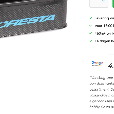
Levering va
Voor 15:00 
450m² wink
14 dagen b
4
“Vandaag voor 
aan deze winkel
assortiment. Op
vakkundige man
eigenaar. Mijn 
hobby. Ga zo d