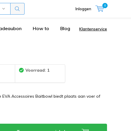
0
Inloggen
adeaubon
How to
Blog
Klantenservice
:
Voorraad: 1
 EVA Accessoires Baitbowl biedt plaats aan voer of