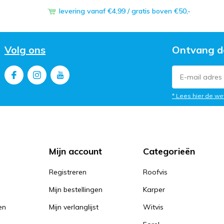
levering vanaf €4,99 / gratis boven €50,-
Volg ons
Ontvang d
* Lees hier de we
Mijn account
Categorieën
Registreren
Roofvis
Mijn bestellingen
Karper
en
Mijn verlanglijst
Witvis