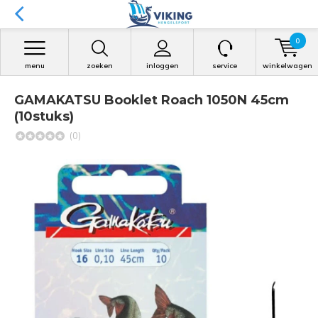
0
menu
zoeken
inloggen
service
winkelwagen
GAMAKATSU Booklet Roach 1050N 45cm
(10stuks)
(0)