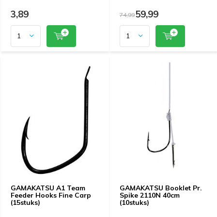
3,89
59,99
74,99
GAMAKATSU A1 Team
GAMAKATSU Booklet Pr.
Feeder Hooks Fine Carp
Spike 2110N 40cm
(15stuks)
(10stuks)