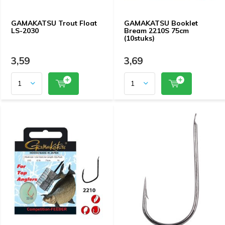
GAMAKATSU Trout Float
GAMAKATSU Booklet
LS-2030
Bream 2210S 75cm
(10stuks)
3,59
3,69