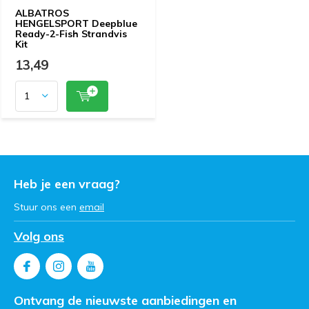
ALBATROS
HENGELSPORT Deepblue
Ready-2-Fish Strandvis
Kit
13,49
Heb je een vraag?
Stuur ons een
email
Volg ons
Ontvang de nieuwste aanbiedingen en