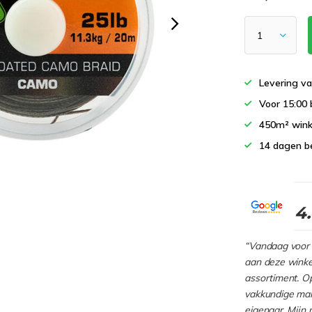
Levering va
Voor 15:00 
450m² wink
14 dagen b
4
“Vandaag voor 
aan deze winkel
assortiment. Op
vakkundige man
eigenaar. Mijn 