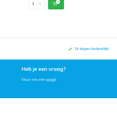
14 dagen bedenktijd
Heb je een vraag?
Stuur ons een
email