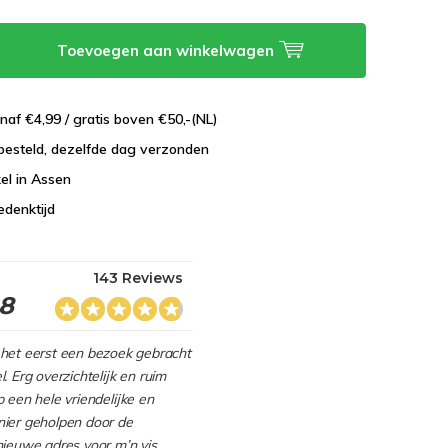
Toevoegen aan winkelwagen
naf €4,99 / gratis boven €50,-(NL)
besteld, dezelfde dag verzonden
el in Assen
edenktijd
143 Reviews
.8
het eerst een bezoek gebracht
. Erg overzichtelijk en ruim
 een hele vriendelijke en
ier geholpen door de
nieuwe adres voor m’n vis