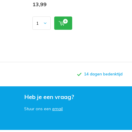
13,99
14 dagen bedenktijd
Heb je een vraag?
Stuur ons een
email