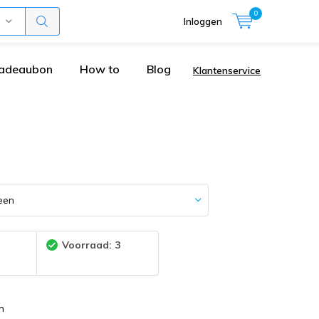
0
Inloggen
adeaubon
How to
Blog
Klantenservice
:
Voorraad: 3
m