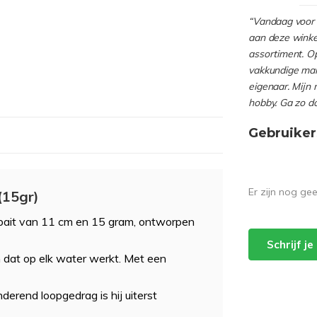
“Vandaag voor 
aan deze winkel
assortiment. Op
vakkundige man
eigenaar. Mijn 
hobby. Ga zo d
Gebruiker
Er zijn nog ge
(15gr)
bait van 11 cm en 15 gram, ontworpen
Schrijf j
n dat op elk water werkt. Met een
erend loopgedrag is hij uiterst