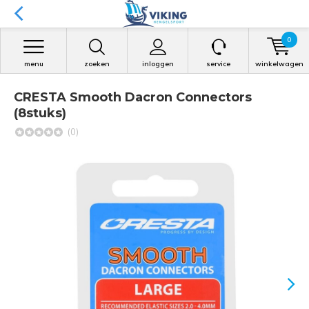
0
menu
zoeken
inloggen
service
winkelwagen
CRESTA Smooth Dacron Connectors
(8stuks)
(0)