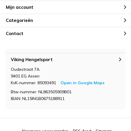
Mijn account
Categorieën
Contact
Viking Hengelsport
Oudestraat 7A
9401 EG Assen
KvK-nummer: 85093491
Open in Google Maps
Btw-nummer: NL863505909B01
IBAN: NL15INGB0675188911
Algemene voorwaarden
RSS-feed
Sitemap