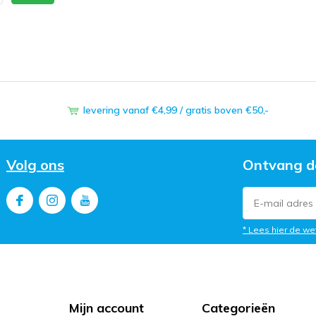
levering vanaf €4,99 / gratis boven €50,-
Volg ons
Ontvang d
* Lees hier de we
Mijn account
Categorieën