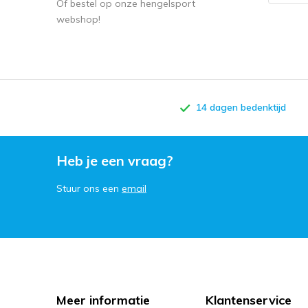
14 dagen bedenktijd
Heb je een vraag?
Stuur ons een
email
Meer informatie
Klantenservice