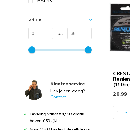
MATRIX
Prijs
€
tot
CRESTA
Resile
Klantenservice
(150m)
Heb je een vraag?
28,99
Contact
Levering vanaf €4,99 / gratis
boven €50,-(NL)
Voor 15:00 besteld, dezelfde dag