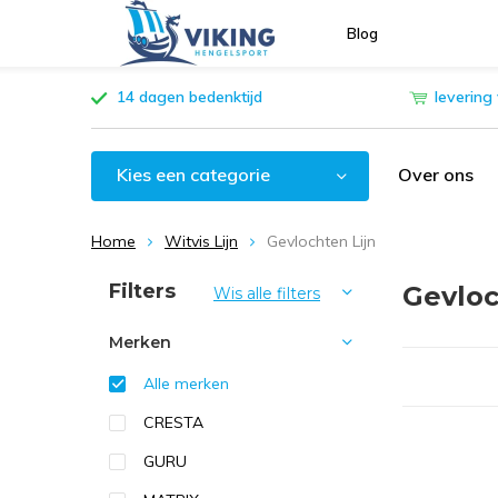
Blog
14 dagen bedenktijd
levering
Kies een categorie
Over ons
Home
Witvis Lijn
Gevlochten Lijn
Sorteren op:
Filters
Gevloc
Wis alle filters
Merken
Alle merken
CRESTA
GURU