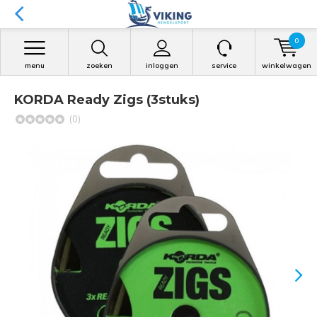
0
menu
zoeken
inloggen
service
winkelwagen
KORDA Ready Zigs (3stuks)
(0)