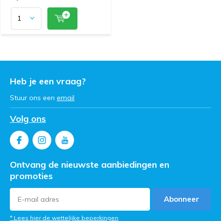
Heb je een vraag?
Stuur ons een
email
Volg ons
Ontvang de nieuwste aanbiedingen en
promoties
Abonneer
* Lees hier de wettelijke beperkingen