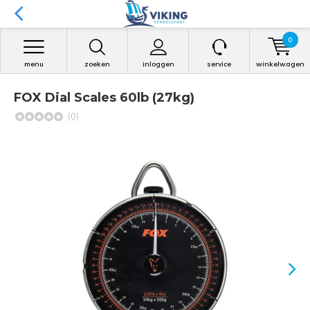
0
menu
zoeken
inloggen
service
winkelwagen
FOX Dial Scales 60lb (27kg)
(0)