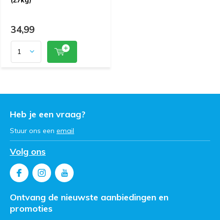
34,99
Heb je een vraag?
Stuur ons een
email
Volg ons
Ontvang de nieuwste aanbiedingen en
promoties