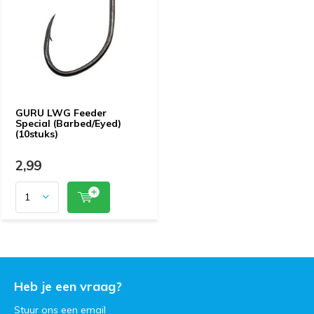
GURU LWG Feeder
Special (Barbed/Eyed)
(10stuks)
2,99
Heb je een vraag?
Stuur ons een
email