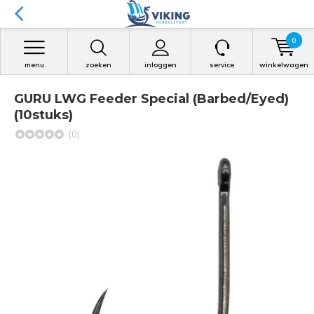
0
menu
zoeken
inloggen
service
winkelwagen
GURU LWG Feeder Special (Barbed/Eyed)
(10stuks)
(0)