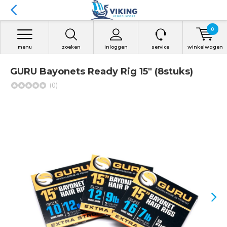
0
menu
zoeken
inloggen
service
winkelwagen
GURU Bayonets Ready Rig 15" (8stuks)
(0)