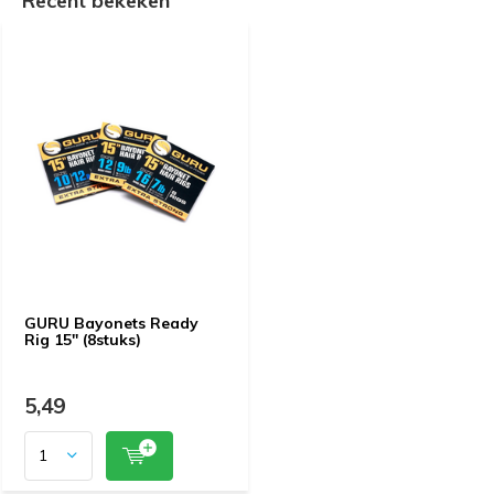
Recent bekeken
GURU Bayonets Ready
Rig 15" (8stuks)
5,49