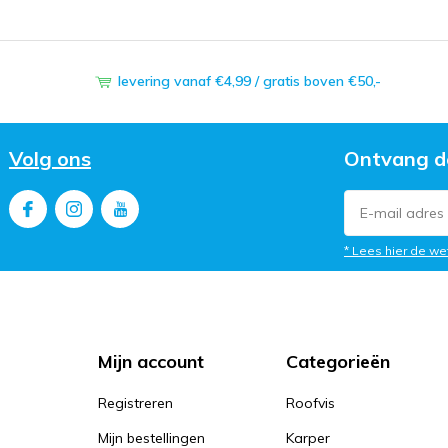
levering vanaf €4,99 / gratis boven €50,-
Volg ons
Ontvang d
* Lees hier de we
Mijn account
Categorieën
Registreren
Roofvis
Mijn bestellingen
Karper