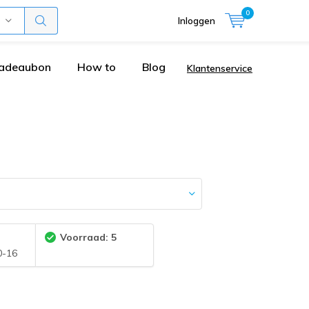
0
Inloggen
adeaubon
How to
Blog
Klantenservice
:
Voorraad: 5
0-16