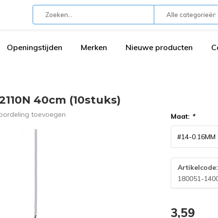
Alle categorieën
Openingstijden
Merken
Nieuwe producten
C
2110N 40cm (10stuks)
oordeling toevoegen
Maat:
*
Artikelcode
180051-140
3,59