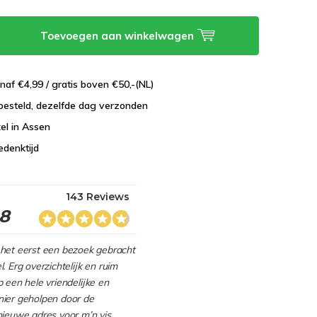
Toevoegen aan winkelwagen
naf €4,99 / gratis boven €50,-(NL)
besteld, dezelfde dag verzonden
el in Assen
edenktijd
143 Reviews
.8
het eerst een bezoek gebracht
. Erg overzichtelijk en ruim
 een hele vriendelijke en
ier geholpen door de
nieuwe adres voor m’n vis