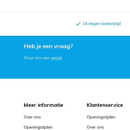
14 dagen bedenktijd
Heb je een vraag?
Stuur ons een
email
Meer informatie
Klantenservice
Over ons
Openingstijden
Openingstijden
Over ons