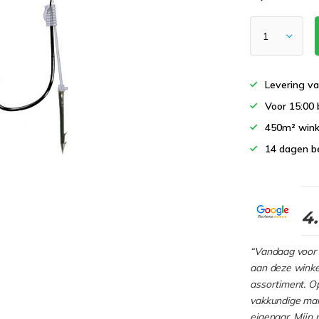
Levering va
Voor 15:00 
450m² wink
14 dagen b
4
“Vandaag voor 
aan deze winkel
assortiment. Op
vakkundige man
eigenaar. Mijn 