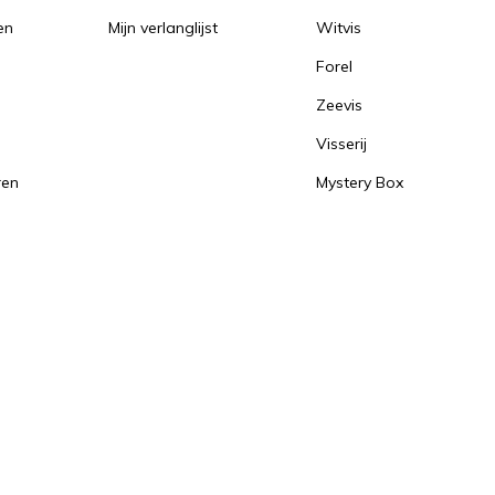
en
Mijn verlanglijst
Witvis
Forel
Zeevis
Visserij
ren
Mystery Box