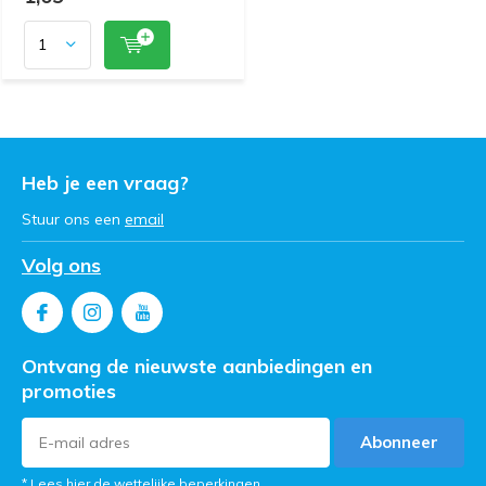
Heb je een vraag?
Stuur ons een
email
Volg ons
Ontvang de nieuwste aanbiedingen en
promoties
Abonneer
* Lees hier de wettelijke beperkingen