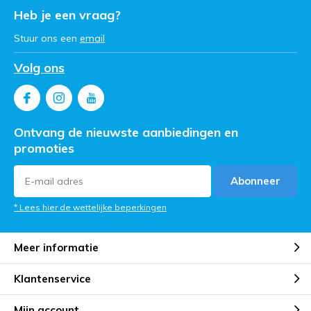
Heb je een vraag?
Stuur ons een
email
Volg ons
Ontvang de nieuwste aanbiedingen en
promoties
Abonneer
* Lees hier de wettelijke beperkingen
Meer informatie
Klantenservice
Mijn account