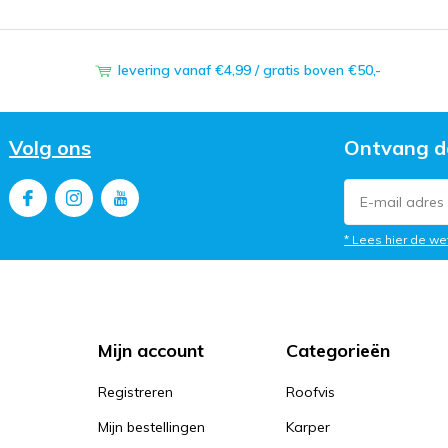
levering vanaf €4,99 / gratis boven €50,-
Volg ons
Ontvang d
* Lees hier de we
Mijn account
Categorieën
Registreren
Roofvis
Mijn bestellingen
Karper