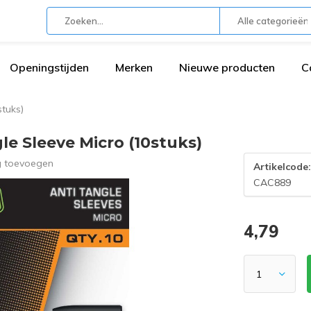
Alle categorieën
Openingstijden
Merken
Nieuwe producten
C
tuks)
e Sleeve Micro (10stuks)
g toevoegen
Artikelcode
CAC889
4,79