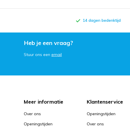
14 dagen bedenktijd
Heb je een vraag?
Stuur ons een
email
Meer informatie
Klantenservice
Over ons
Openingstijden
Openingstijden
Over ons