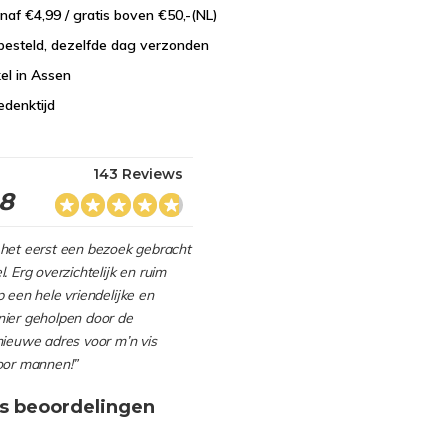
naf €4,99 / gratis boven €50,-(NL)
besteld, dezelfde dag verzonden
el in Assen
edenktijd
143 Reviews
.8
het eerst een bezoek gebracht
. Erg overzichtelijk en ruim
 een hele vriendelijke en
ier geholpen door de
nieuwe adres voor m’n vis
oor mannen!”
s beoordelingen