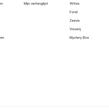
en
Mijn verlanglijst
Witvis
Forel
Zeevis
Visserij
ren
Mystery Box