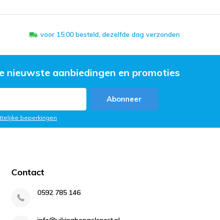
voor 15:00 besteld, dezelfde dag verzonden
e nieuwste aanbiedingen en promoties
Abonneer
ttelijke beperkingen
Contact
0592 785 146