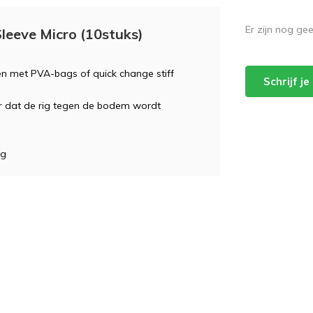
Er zijn nog ge
leeve Micro (10stuks)
sen met PVA-bags of quick change stiff
Schrijf j
or dat de rig tegen de bodem wordt
ng