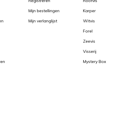
Registreren
Roofvis
Mijn bestellingen
Karper
en
Mijn verlanglijst
Witvis
Forel
Zeevis
Visserij
ren
Mystery Box