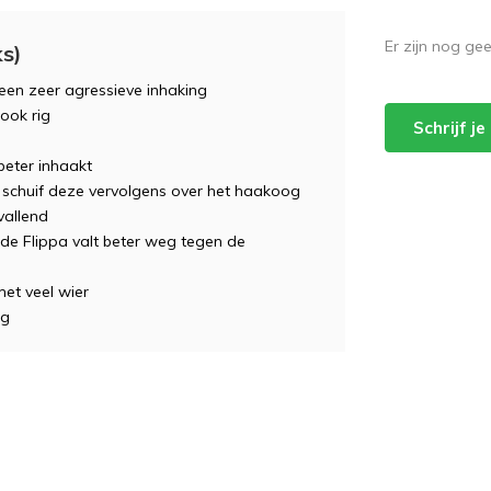
Er zijn nog ge
s)
een zeer agressieve inhaking
hook rig
Schrijf j
beter inhaakt
n schuif deze vervolgens over het haakoog
vallend
 de Flippa valt beter weg tegen de
et veel wier
ng