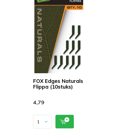
FOX Edges Naturals
Flippa (10stuks)
4,79