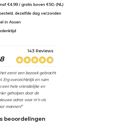
naf €4,99 / gratis boven €50,-(NL)
besteld, dezelfde dag verzonden
el in Assen
edenktijd
143 Reviews
.8
het eerst een bezoek gebracht
. Erg overzichtelijk en ruim
 een hele vriendelijke en
ier geholpen door de
nieuwe adres voor m’n vis
oor mannen!”
s beoordelingen