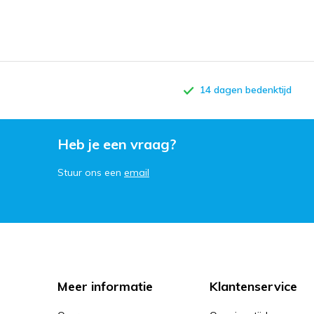
14 dagen bedenktijd
Heb je een vraag?
Stuur ons een
email
Meer informatie
Klantenservice