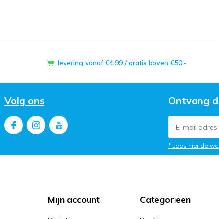
levering vanaf €4,99 / gratis boven €50,-
Volg ons
Ontvang d
* Lees hier de we
Mijn account
Categorieën