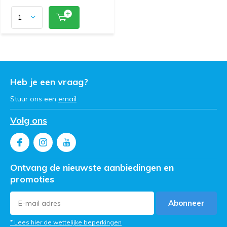
Heb je een vraag?
Stuur ons een
email
Volg ons
Ontvang de nieuwste aanbiedingen en
promoties
Abonneer
* Lees hier de wettelijke beperkingen