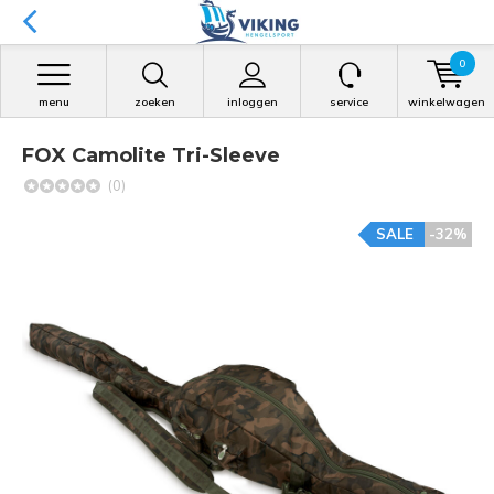
0
menu
zoeken
inloggen
service
winkelwagen
FOX Camolite Tri-Sleeve
(0)
SALE
-32%