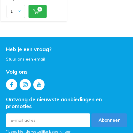
Heb je een vraag?
Stuur ons een
email
Volg ons
Ontvang de nieuwste aanbiedingen en
promoties
Abonneer
* Lees hier de wettelijke beperkingen