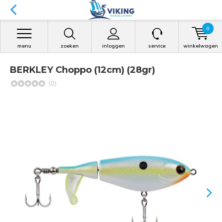
0
menu
zoeken
inloggen
service
winkelwagen
BERKLEY Choppo (12cm) (28gr)
(0)