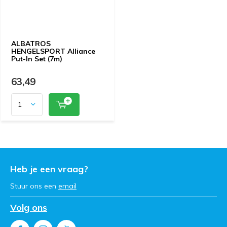
ALBATROS
HENGELSPORT Alliance
Put-In Set (7m)
63,49
Heb je een vraag?
Stuur ons een
email
Volg ons