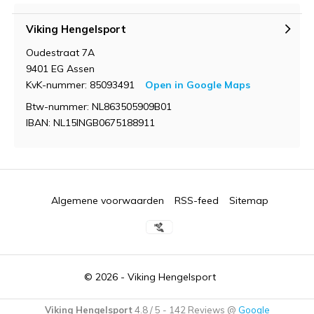
Viking Hengelsport
Oudestraat 7A
9401 EG Assen
KvK-nummer: 85093491
Open in Google Maps
Btw-nummer: NL863505909B01
IBAN: NL15INGB0675188911
Algemene voorwaarden
RSS-feed
Sitemap
© 2026 -
Viking Hengelsport
Viking Hengelsport
4.8
/
5
-
142
Reviews @
Google