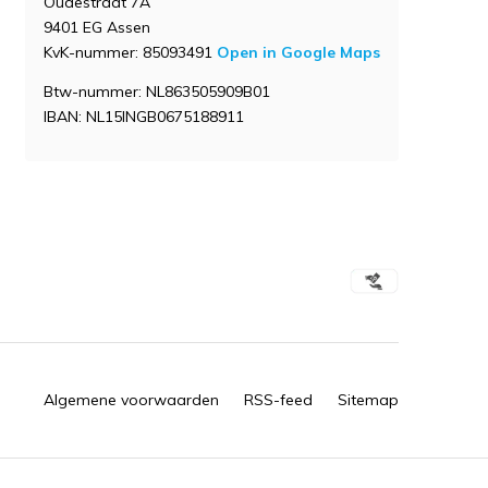
Oudestraat 7A
9401 EG Assen
KvK-nummer: 85093491
Open in Google Maps
Btw-nummer: NL863505909B01
IBAN: NL15INGB0675188911
Algemene voorwaarden
RSS-feed
Sitemap