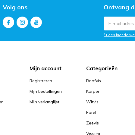
Volg ons
Ontvang d
* Lees hier de we
Mijn account
Categorieën
Registreren
Roofvis
Mijn bestellingen
Karper
en
Mijn verlanglijst
Witvis
Forel
Zeevis
Visserij