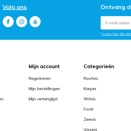
Volg ons
Ontvang d
* Lees hier de we
Mijn account
Categorieën
Registreren
Roofvis
Mijn bestellingen
Karper
en
Mijn verlanglijst
Witvis
Forel
Zeevis
Visserij