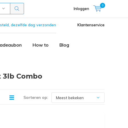
0
Inloggen
steld, dezelfde dag verzonden
Klantenservice
adeaubon
How to
Blog
t 3lb Combo
Sorteren op: