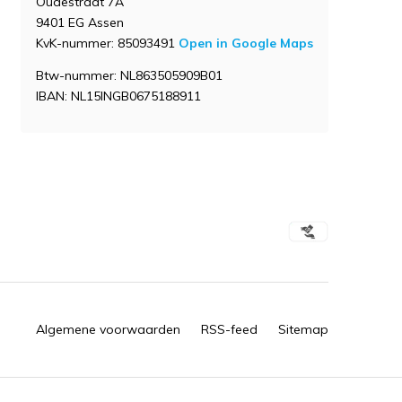
Oudestraat 7A
9401 EG Assen
KvK-nummer: 85093491
Open in Google Maps
Btw-nummer: NL863505909B01
IBAN: NL15INGB0675188911
Algemene voorwaarden
RSS-feed
Sitemap