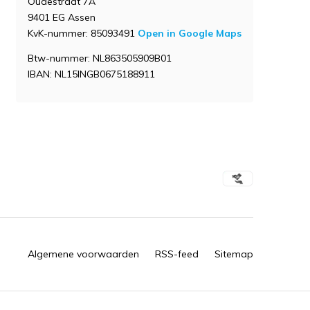
Oudestraat 7A
9401 EG Assen
KvK-nummer: 85093491
Open in Google Maps
Btw-nummer: NL863505909B01
IBAN: NL15INGB0675188911
Algemene voorwaarden
RSS-feed
Sitemap