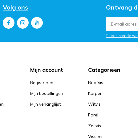
Volg ons
Ontvang d
* Lees hier de we
Mijn account
Categorieën
Registreren
Roofvis
Mijn bestellingen
Karper
en
Mijn verlanglijst
Witvis
Forel
Zeevis
Visserij